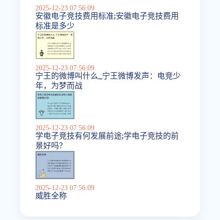
2025-12-23 07:56:09
安徽电子竞技费用标准;安徽电子竞技费用
标准是多少
2025-12-23 07:56:09
宁王的微博叫什么_宁王微博发声：电竞少
年，为梦而战
2025-12-23 07:56:09
学电子竞技有何发展前途;学电子竞技的前
景好吗？
2025-12-23 07:56:09
威胜全称