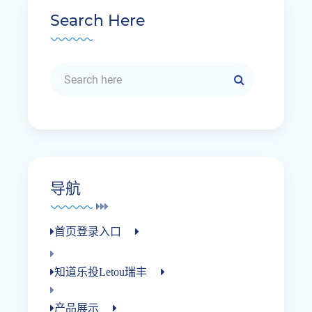
Search Here
导航
首页登录入口
知道乐投letou瑞丰
产品展示