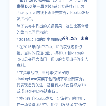
|
NEST 2016 揭幕战
| 2016年11月17日 |
IG
赢得 Bo3 第一局
(整场系列赛获胜) | 此为
JackeyLove的线下职业赛首秀，Rookie发条
发挥出色。 |
除了表格中列出的关键赛果，这些比赛背后
的故事也同样精彩：
近年动态与未来
*
2016年：IG的新生与崛起
* 在2016年的NEST中，IG的表现堪称惊
艳。当时的报道指出，拥有Uzi和Mata的
RNG是夺冠大热门，但IG的表现出乎许多人
意料。
* 在揭幕战中，当时年仅16岁的
JackeyLove完成了他的线下职业赛首秀
，
其表现备受关注，甚至有人将此役视为“Uzi
或成JackeyLove试金石”。
* 核心选手Rookie发挥了定海神针的作用，
在一场关键团战中，他使用发条魔灵“通过