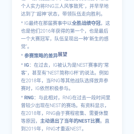
个人实力将RNG三人风筝致死”，并早早地
达到了“超神”状态，带领队伍走向胜利。
* IG最终在那届赛事中以
全胜战绩夺冠
，这
也是他们2016年获得的第一个，也是最后
一个大赛冠军，队伍呈现出一种“新生的感
觉”。
展望
*
参赛策略的差异
*
IG
：在过去，IG被认为是NEST赛事的“常
客”，甚至有“NEST简称IG杯”的说法。例如
在2018年，当RNG等其他战队选择放弃参
赛时，IG依然积极参与。
*
RNG
：与此相对，RNG在过去一段时间里
曾较少出现在NEST的赛场。有资料显示，
在2018年，RNG由于赛程密集、需要休整
等原因，
主动退出了当年的NEST比赛
。直
到2019年，RNG才重返NEST。