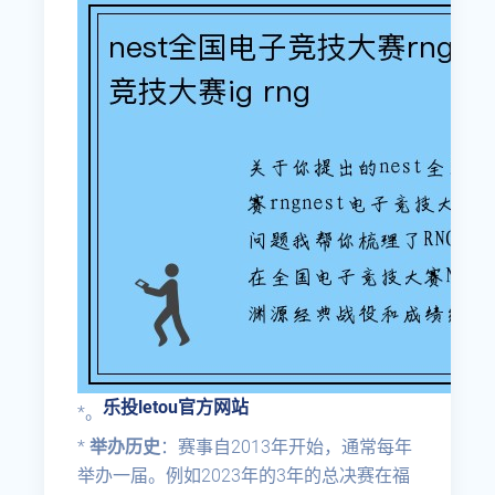
乐投letou官方网站
*。
*
举办历史
：赛事自2013年开始，通常每年
举办一届。例如2023年的3年的总决赛在福