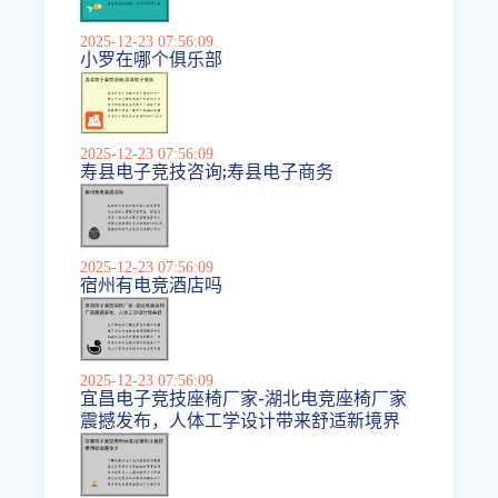
2025-12-23 07:56:09
小罗在哪个俱乐部
2025-12-23 07:56:09
寿县电子竞技咨询;寿县电子商务
2025-12-23 07:56:09
宿州有电竞酒店吗
2025-12-23 07:56:09
宜昌电子竞技座椅厂家-湖北电竞座椅厂家
震撼发布，人体工学设计带来舒适新境界