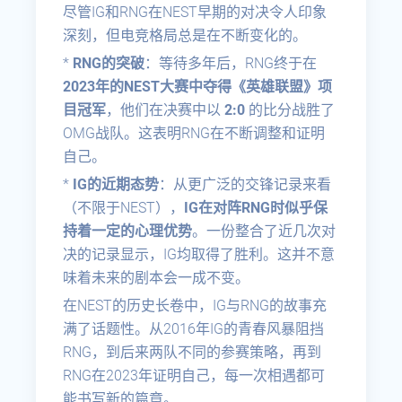
尽管IG和RNG在NEST早期的对决令人印象
深刻，但电竞格局总是在不断变化的。
*
RNG的突破
：等待多年后，RNG终于在
2023年的NEST大赛中夺得《英雄联盟》项
目冠军
，他们在决赛中以
2:0
的比分战胜了
OMG战队。这表明RNG在不断调整和证明
自己。
*
IG的近期态势
：从更广泛的交锋记录来看
（不限于NEST），
IG在对阵RNG时似乎保
持着一定的心理优势
。一份整合了近几次对
决的记录显示，IG均取得了胜利。这并不意
味着未来的剧本会一成不变。
在NEST的历史长卷中，IG与RNG的故事充
满了话题性。从2016年IG的青春风暴阻挡
RNG，到后来两队不同的参赛策略，再到
RNG在2023年证明自己，每一次相遇都可
能书写新的篇章。