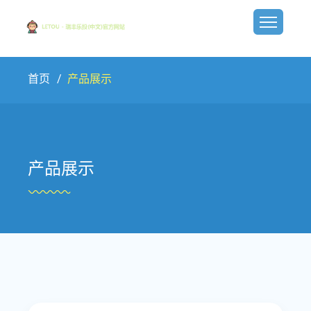
首页
产品展示
产品展示