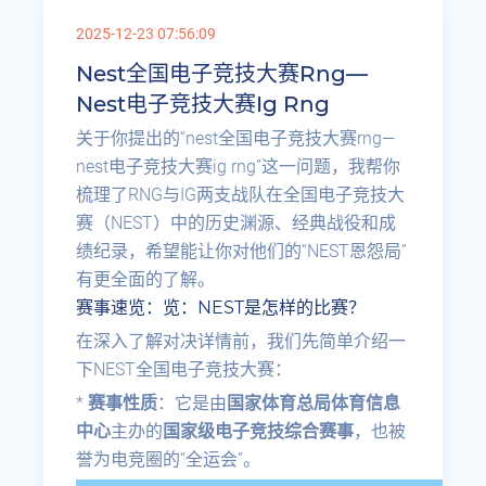
2025-12-23 07:56:09
Nest全国电子竞技大赛rng—
Nest电子竞技大赛ig Rng
关于你提出的“nest全国电子竞技大赛rng—
nest电子竞技大赛ig rng”这一问题，我帮你
梳理了RNG与IG两支战队在全国电子竞技大
赛（NEST）中的历史渊源、经典战役和成
绩纪录，希望能让你对他们的“NEST恩怨局”
有更全面的了解。
赛事速览：览：NEST是怎样的比赛？
在深入了解对决详情前，我们先简单介绍一
下NEST全国电子竞技大赛：
*
赛事性质
：它是由
国家体育总局体育信息
中心
主办的
国家级电子竞技综合赛事
，也被
誉为电竞圈的“全运会”。