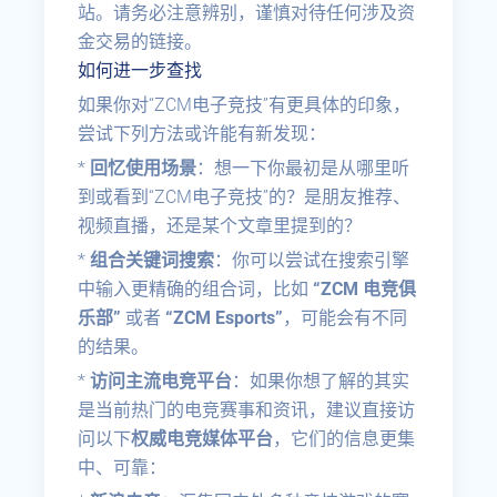
站。请务必注意辨别，谨慎对待任何涉及资
金交易的链接。
如何进一步查找
如果你对“ZCM电子竞技”有更具体的印象，
尝试下列方法或许能有新发现：
*
回忆使用场景
：想一下你最初是从哪里听
到或看到“ZCM电子竞技”的？是朋友推荐、
视频直播，还是某个文章里提到的？
*
组合关键词搜索
：你可以尝试在搜索引擎
中输入更精确的组合词，比如
“ZCM 电竞俱
乐部”
或者
“ZCM Esports”
，可能会有不同
的结果。
*
访问主流电竞平台
：如果你想了解的其实
是当前热门的电竞赛事和资讯，建议直接访
问以下
权威电竞媒体平台
，它们的信息更集
中、可靠：